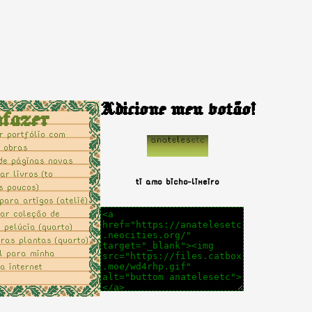
Adicione meu botão!
afazer
r portfólio com
e obras
de páginas novas
ar livros (to
ti amo bicho-lixeiro
s poucos)
ara artigos (ateliê)
zar coleção de
pelúcia (quarto)
ras plantas (quarto)
 para minha
na internet
teliê pra entrada
a sala
ágina para sonhos