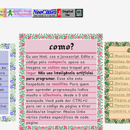
como?
☐
Atualiza
Eu uso html, css e javascript. Edito o
detalhes d
código pelo
codepen.io
, upava as
☐
Crédito 
e eu
imagens no
catbox
mas troquei pro
☐
Digitaliz
cro
imgur
.
Não uso inteligência artificial
fazendo ao
o
para programar.
Esse site esta
☐
Shrines p
a
hospedado no
neocities
. Para quem
☐
Digitali
 um
quer aprender programação indico
macacos de 
muuito o
W3schools
, desde o 0 até
☐
Página p
avançado. Você pode dar CTRL+U
☐
Memorial
tiva
para ver o código da página e tirar
trajetória 
dúvidas/se inspirar. Abaixo linko
☑
Trocar a
várias fontes específicas de cada
ao invés d
página
☑
Fazer p