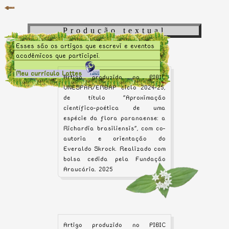
Produção textual
Esses são os artigos que escrevi e eventos
acadêmicos que participei.
Meu currículo Lattes
Artigo produzido no PIBIC
UNESPAR/EMBAP ciclo 2024-25,
de título "Aproximação
científico-poética de uma
espécie da flora paranaense: a
Richardia brasiliensis", com co-
autoria e orientação do
Everaldo Skrock. Realizado com
bolsa cedida pela Fundação
Araucária. 2025
Artigo produzido no PIBIC